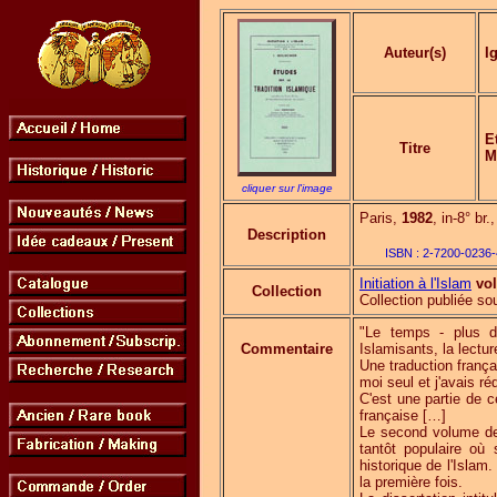
Auteur(s)
I
E
Titre
M
cliquer sur l'image
Paris,
1982
, in-8° br.
Description
ISBN :
2-7200-0236-
Initiation à l'Islam
vol
Collection
Collection publiée sou
"Le temps - plus d'u
Commentaire
Islamisants, la lectu
Une traduction frança
moi seul et j'avais r
C'est une partie de c
française […]
Le second volume 
tantôt populaire où
historique de l'Islam.
la première fois.