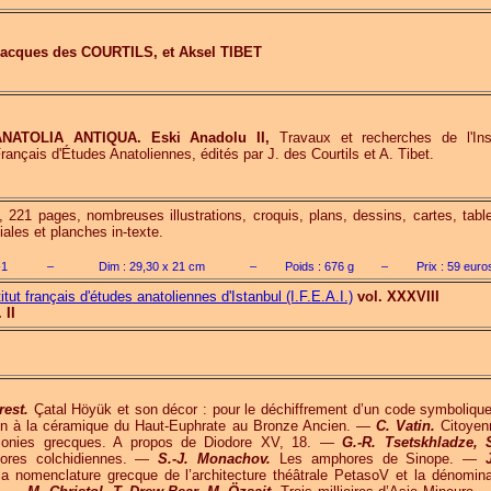
acques des COURTILS, et Aksel TIBET
ANATOLIA ANTIQUA. Eski Anadolu II,
Travaux et recherches de l'Inst
rançais d'Études Anatoliennes, édités par J. des Courtils et A. Tibet.
r., 221 pages, nombreuses illustrations, croquis, plans, dessins, cartes, tabl
iales et planches in-texte.
-1
–
Dim :
29,30 x 21
cm
–
Poids :
676
g
–
Prix :
59
euro
titut français d'études anatoliennes d'Istanbul (I.F.E.A.I.)
vol. XXXVIII
 II
rest.
Çatal Höyük et son décor : pour le déchiffrement d’un code symboliqu
ion à la céramique du Haut-Euphrate au Bronze Ancien. —
C. Vatin.
Citoyen
olonies grecques. A propos de Diodore XV, 18. —
G.-R. Tsetskhladze, S
res colchidiennes. —
S.-J. Monachov.
Les amphores de Sinope. —
a nomenclature grecque de l’architecture théâtrale PetasoV et la dénomina