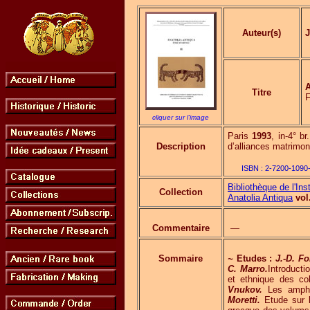
Auteur(s)
J
Titre
F
cliquer sur l'image
Paris
1993
, in-4° b
Description
d’alliances matrimon
ISBN :
2-7200-1090
Bibliothèque de l'Ins
Collection
Anatolia Antiqua
vol.
Commentaire
—
Sommaire
~
Etudes :
J.-D. Fo
C. Marro.
Introduct
et ethnique des c
Vnukov.
Les ampho
Moretti.
Etude sur l