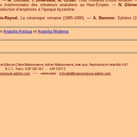
s. —
M. Christol, T. Drew-Bear, M. Özsait.
Trois milliaires d’Asie Mineure.
s matrimoniales des sénateurs anatoliens au Haut-Empire. —
N. Günse
oduction d’amphores à l’époque byzantine.
ie-Reynal.
La céramique romaine (1985-1990).
— A. Bammer.
Ephèse (1
on
Anatolia Antiqua
et
Anatolia Moderna
~~