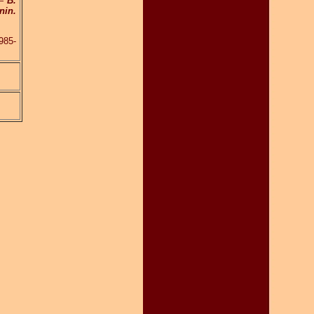
 —
B.
nin.
985-