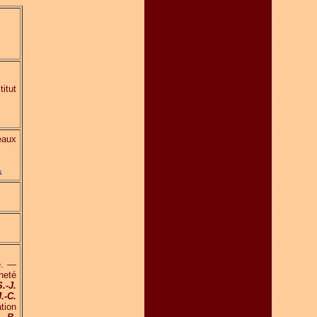
itut
eaux
s
e. —
neté
.-J.
J.-C.
tion