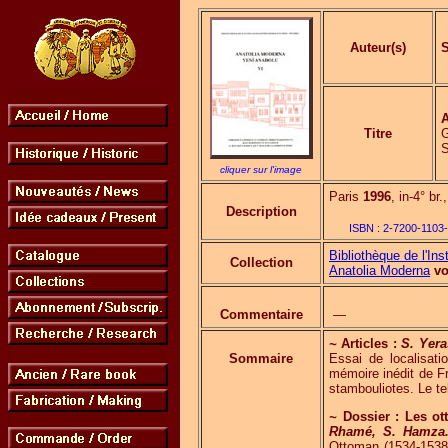
Auteur(s)
Titre
G
S
cliquer sur l'image
Paris
1996
, in-4° br
Description
ISBN :
2-7200-1103
Bibliothèque de l'Ins
Collection
Anatolia Moderna
vo
Commentaire
—
~
Articles :
S. Yer
Sommaire
Essai de localisat
mémoire inédit de F
stambouliotes. Le te
~
Dossier : Les ot
Rhamé, S. Hamza
Ottoman (1534-153