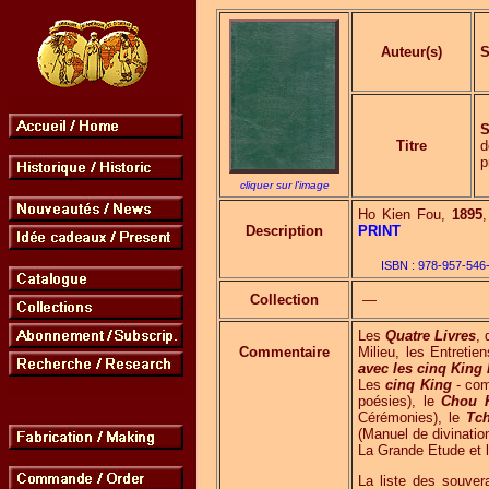
Auteur(s)
S
S
Titre
d
p
cliquer sur l'image
Ho Kien Fou,
1895
,
Description
PRINT
ISBN :
978-957-546
Collection
—
Les
Quatre Livres
, 
Commentaire
Milieu, les Entreti
avec les cinq King
Les
cinq King
- com
poésies), le
Chou 
Cérémonies), le
Tch
(Manuel de divination
La Grande Etude et l
La liste des souver