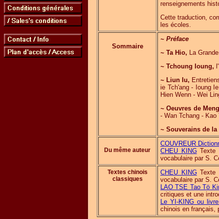
renseignements histo
Cette traduction, c
les écoles.
~
Préface
Sommaire
~
Ta Hio,
La Grande
~
Tchoung Ioung,
l
~
Liun Iu,
Entretien
ie Tch'ang - Ioung I
Hien Wenn - Wei Lin
~
Oeuvres de Meng
- Wan Tchang - Kao 
~
Souverains de la
COUVREUR Dictionnai
Du même auteur
CHEU KING
Texte c
vocabulaire par S. C
Textes chinois
CHEU KING
Texte c
classiques
vocabulaire par S. C
LAO TSE Tao Tö King 
critiques et une intr
Le YI-KING ou livr
chinois en français, 