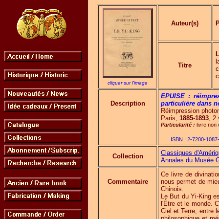
Auteur(s)
P
L
l
Titre
c
cliquer sur l'image
EPUISE : réimpre
Description
particulière dans n
Réimpression photom
Paris,
1885-1893
, 2
Particularité :
livre non
ISBN :
2-7200-1087
Classiques d'Amériqu
Collection
Annales du Musée 
Ce livre de divinat
Commentaire
nous permet de mieux
Chinois.
Le But du Yi-King es
l'Être et le monde. 
Ciel et Terre, entre 
philosophique et mé