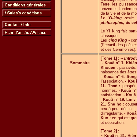
Terre, les puissanc
universel, fondeme
de la vie et de la mo
Le Yi-king reste
philosophie, de cett
Le Yi King fait par
classique.
Les
cinq King
- com
(Recueil des poésie
et des Cérémonies), 
[Tome 1] :
~ Introd
Sommaire
~
Kouâ n° 1. Khièn
Khouen :
passivité.
naissance des êtres
-
Kouâ n° 6. Son
I'association. -
Kouâ
11. Thaé :
prospéri
hommes. -
Kouâ n°
satisfaction. -
Kouâ 
-
Kouâ n° 19. Lin :
21. She ho :
couper
peu à peu, déclin. -
d'irrégularité. -
Kouâ 
Kuo :
ce qui est gra
et séparation.
[Tome 2] :
~
Kouâ n° 31. Hièn