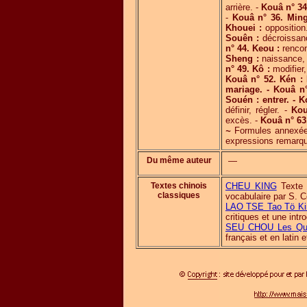
arrière. -
Kouâ n° 34
-
Kouâ n° 36. Ming
Khouei :
opposition
Souên :
décroissan
n° 44. Keou :
rencon
Sheng :
naissance, 
n° 49. Kô :
modifier
Kouâ n° 52. Kén :
mariage. - Kouâ n
Souén : entrer. - 
définir, régler. -
Kou
excès. -
Kouâ n° 63.
~
Formules annexées
expressions remarqu
Du même auteur
—
Textes chinois
CHEU KING
Texte c
classiques
vocabulaire par S. 
LAO TSE Tao Tö King
critiques et une int
SEU CHOU Les Qua
français et en latin