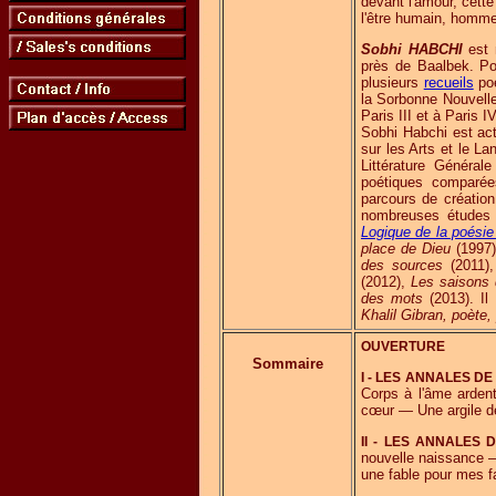
devant l'amour, cett
l'être humain, homme
Sobhi HABCHI
est 
près de Baalbek. Po
plusieurs
recueils
poé
la Sorbonne Nouvelle 
Paris III et à Paris 
Sobhi Habchi est ac
sur les Arts et le 
Littérature Généra
poétiques comparées
parcours de création 
nombreuses études 
Logique de la poésie
place de Dieu
(1997
des sources
(2011)
(2012),
Les saisons 
des mots
(2013). Il
Khalil Gibran, poète,
OUVERTURE
Sommaire
I - LES ANNALES DE
Corps à l'âme arde
cœur — Une argile d
II - LES ANNALES 
nouvelle naissance 
une fable pour mes f