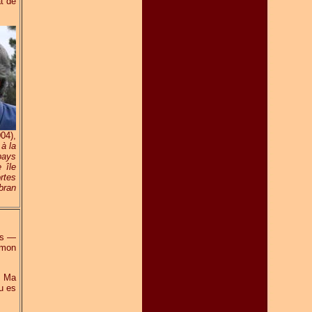
t de
04),
 à la
pays
 île
rtes
bran
ps —
 mon
— Ma
u es