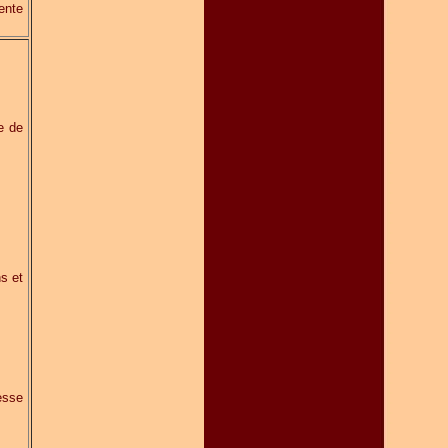
ente
e de
ns et
resse