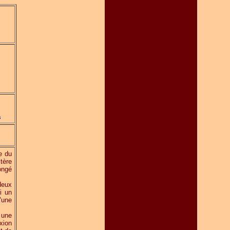
s
e du
tère
ongé
deux
i un
"une
 une
xion