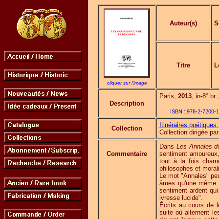
Auteur(s)
S
Titre
L
cliquer sur l'image
Paris,
2013
, in-8° br
Description
ISBN :
978-2-7200-1
Itinéraires poétiques,
Collection
Collection dirigée 
Dans
Les Annales de
Commentaire
sentiment amoureux,
tout à la fois charn
philosophes et moral
Le mot "Annales" peu
âmes qu'une même pas
sentiment ardent qui
ivresse lucide".
Écrits au cours de 
suite où alternent l