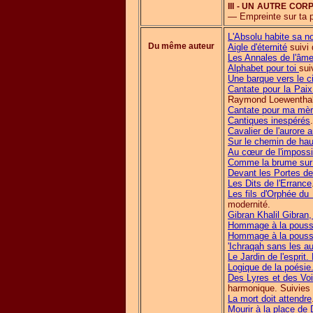
III - UN AUTRE CO
— Empreinte sur ta 
L'Absolu habite sa no
Du même auteur
Aigle d'éternité
suivi 
Les Annales de l'âme
Alphabet pour toi
sui
Une barque vers le ci
Cantate pour la Paix
Raymond Loewenthal
Cantate pour ma mè
Cantiques inespérés
.
Cavalier de l'aurore 
Sur le chemin de hau
Au cœur de l'impossi
Comme la brume sur 
Devant les Portes d
Les Dits de l'Errance
Les fils d'Orphée d
modernité.
Gibran Khalil Gibran,
Hommage à la poussi
Hommage à la poussi
'Ichraqah sans les au
Le Jardin de l'esprit
Logique de la poésie
Des Lyres et des Voix
harmonique. Suivies
La mort doit attendre
Mourir à la place de 