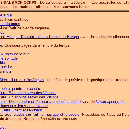
De sa source à ma source — Les aquarelles de l'att
RPS DANS MON CORPS :
peau — Les mots de l'attente — Mes souvenirs futurs.
stalgie
.
de Trois cantates.
 et du corps
.
vi de Petit herbier de sagesse.
el
.
 en Europe. Kantate für den Frieden in Europa,
avec la traduction allemand
.
re
. Quelques pages dans le livre du temps.
aux pays de la nuit
.
te solitude
.
ble
.
une île
.
es mots
.
.
u Mont Liban aux Amériques
. Un siècle de poésie et de poétique entre traditio
 poète, peintre, prophète
.
ère. Premiers Livres des Visions
.
ère II. Seconds Livres des Visions
.
tres. De la cendre de l'amour au ciel de la liberté
suivi de
Diwân
apocryphe
.
. Nouveaux livres de sapience
.
. Entre Orient et Occident
.
. Sept études sur l'art, la musique et la poésie
. Précédées de
Tarab
ou l'iv
 de Jorge Luis Borges et
Les Mille et Une nuits.
.
Dieu
.