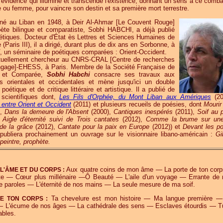
e évidence qui illumine et transcende l'existence, donnant un sens à ce comba
 ou femme, pour vaincre son destin et sa première mort terrestre.
né au Liban en 1948, à Deir Al-Ahmar [Le Couvent Rouge]
ète bilingue et comparatiste, Sobhi HABCHI, a déjà publié
tiques. Docteur d'État ès Lettres et Sciences Humaines de
(Paris III), il a dirigé, durant plus de dix ans en Sorbonne, à
IV, un séminaire de poétiques comparées : Orient-Occident.
tuellement chercheur au CNRS-CRAL [Centre de recherches
Langage]-EHESS, à Paris. Membre de la Société Française de
le et Comparée,
Sobhi Habchi
consacre ses travaux aux
 orientales et occidentales et mène jusqu'ici un double
poétique et de critique littéraire et artistique. Il a publié de
scientifiques dont,
Les Fils d'Orphée, du Mont Liban aux Amériques
(20
 entre Orient et Occident
(2011) et plusieurs recueils de poésies, dont
Mourir
),
Dans la demeure de l'Absent
(2000),
Cantiques inespérés
(2011),
Soif au 
,
Aigle d'éternité suivi de Trois cantates
(2012),
Comme la brume sur une
de la grâce
(2012),
Cantate pour la paix en Europe
(2012)) et
Devant les po
 publiera prochainement un ouvrage sur le visionnaire libano-américain :
Gi
 peintre, prophète.
Aux quatre coins de mon âme — La porte de ton cor
 L'ÂME ET DU CORPS :
nte — Cœur plus millénaire —Ô Beauté — L'aile d'un voyage — Errante de
e paroles — L'éternité de nos mains — La seule mesure de ma soif.
Ta chevelure est mon histoire — Ma langue première 
DE TON CORPS :
— L'écume de nos âges — La cathédrale des sens — Esclaves étourdis — T
ables.