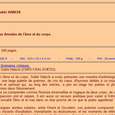
obhi HABCHI
es Annales de l'âme et du corps.
., 168 pages.
192-4
–
Dim :
14,5 x 22 x 1,4
cm
–
Poids :
235
g
–
Prix :
20
euro
 Itinéraires critiques.
par Sobhi Habchi (CNRS-CRAL-EHESS).
 l'âme et du corps
, Sobhi Habchi a voulu présenter une manière d'anthologi
 une large palette de poèmes, de cris du cœur, d'hymnes dédiés à ce mys
el et spirituel qui, au long des siècles, a pris en otage les poètes et pl
istes dans l'étonnement.
t se comprendre comme l'histoire émerveillée et tragique de deux corps, de 
sion unit et sépare. Il est aussi un recours poétique pour varier à l'infin
 envahit l'être et le met dans un état proche de ce que le poète appellerait 
longues années solaires, entre Orient et Occident, ces poèmes composent
es instants d'exaltation, triomphante ou douloureuse, et les moments de réfle