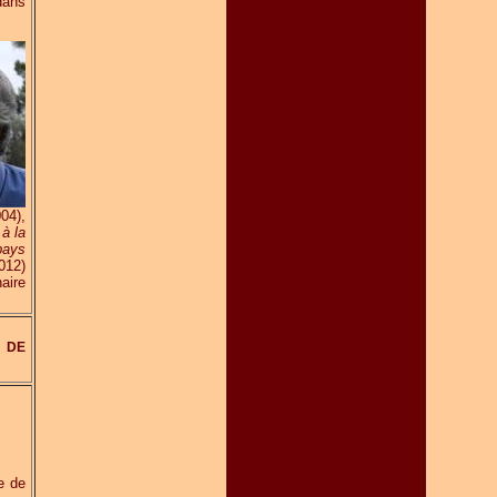
dans
04),
 à la
pays
012)
aire
 DE
e de