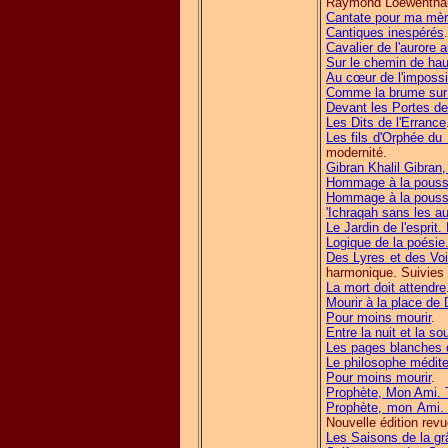
Raymond Loewenthal
Cantate pour ma mè
Cantiques inespérés
.
Cavalier de l'aurore 
Sur le chemin de hau
Au cœur de l'impossi
Comme la brume sur 
Devant les Portes d
Les Dits de l'Errance
Les fils d'Orphée d
modernité.
Gibran Khalil Gibran,
Hommage à la poussi
Hommage à la poussi
'Ichraqah sans les au
Le Jardin de l'esprit
Logique de la poésie
Des Lyres et des Voix
harmonique. Suivies
La mort doit attendre
Mourir à la place de 
Pour moins mourir
.
Entre la nuit et la so
Les pages blanches 
Le philosophe médit
Pour moins mourir
.
Prophète, Mon Ami. 
Prophète, mon Ami. 
Nouvelle édition rev
Les Saisons de la gr