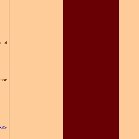
ns et
resse
yek
.