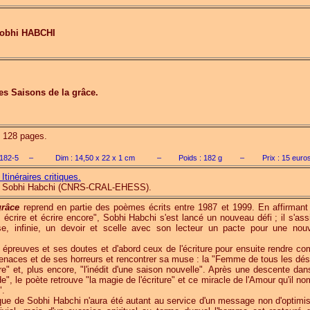
obhi HABCHI
es Saisons de la grâce.
., 128 pages.
182-5
–
Dim :
14,50 x 22 x 1
cm
–
Poids :
182
g
–
Prix :
15
euro
 Itinéraires critiques.
par Sobhi Habchi (CNRS-CRAL-EHESS).
grâce
reprend en partie des poèmes écrits entre 1987 et 1999. En affirmant
s écrire et écrire encore", Sobhi Habchi s'est lancé un nouveau défi ; il s'as
e, infinie, un devoir et scelle avec son lecteur un pacte pour une nouv
es épreuves et ses doutes et d'abord ceux de l'écriture pour ensuite rendre co
menaces et de ses horreurs et rencontrer sa muse : la "Femme de tous les dési
ore" et, plus encore, "l'inédit d'une saison nouvelle". Après une descente dan
e", le poète retrouve "la magie de l'écriture" et ce miracle de l'Amour qu'il 
".
que de Sobhi Habchi n'aura été autant au service d'un message non d'optimi