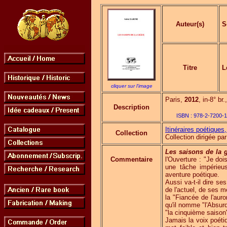
Auteur(s)
S
Titre
L
cliquer sur l'image
Paris,
2012
, in-8° br
Description
ISBN :
978-2-7200-1
Itinéraires poétiques,
Collection
Collection dirigée 
Les saisons de la 
Commentaire
l'Ouverture : "Je doi
une tâche impérieus
aventure poétique.
Aussi va-t-il dire s
de l'actuel, de ses 
la "Fiancée de l'aur
qu'il nomme "l'Absurd
"la cinquième saison
Jamais la voix poéti