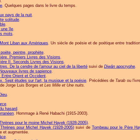
.
re
. Quelques pages dans le livre du temps.
aux pays de la nuit
.
te solitude
.
ble
.
une île
.
es mots
.
.
u Mont Liban aux Amériques
. Un siècle de poésie et de poétique entre traditio
 poète, peintre, prophète
.
ère. Premiers Livres des Visions
.
ère II. Seconds Livres des Visions
.
tres. De la cendre de l'amour au ciel de la liberté
suivi de
Diwân
apocryphe
.
. Nouveaux livres de sapience
.
. Entre Orient et Occident
.
. Sept études sur l'art, la musique et la poésie
. Précédées de
Tarab
ou l'iv
 de Jorge Luis Borges et
Les Mille et Une nuits.
.
Dieu
.
urce
.
du hasard
.
erranéen
. Hommage à René Habachi (1915-2003).
Thrènes pour le moine Michel Hayek (1928-2005)
.
Thrènes pour Michel Hayek (1928-2005)
suivi de
Tombeau pour le Père Ha
ue et augmentée.
âce
.