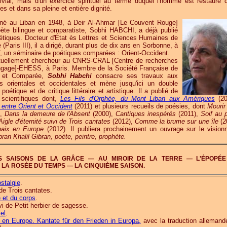
rivial, mais d'un exercice spirituel au terme duquel l'homme est restauré 
es et dans sa pleine et entière dignité.
né au Liban en 1948, à Deir Al-Ahmar [Le Couvent Rouge]
ète bilingue et comparatiste, Sobhi HABCHI, a déjà publié
tiques. Docteur d'État ès Lettres et Sciences Humaines de
(Paris III), il a dirigé, durant plus de dix ans en Sorbonne, à
IV, un séminaire de poétiques comparées : Orient-Occident.
tuellement chercheur au CNRS-CRAL [Centre de recherches
Langage]-EHESS, à Paris. Membre de la Société Française de
le et Comparée,
Sobhi Habchi
consacre ses travaux aux
 orientales et occidentales et mène jusqu'ici un double
poétique et de critique littéraire et artistique. Il a publié de
scientifiques dont,
Les Fils d'Orphée, du Mont Liban aux Amériques
(20
 entre Orient et Occident
(2011) et plusieurs recueils de poésies, dont
Mourir
),
Dans la demeure de l'Absent
(2000),
Cantiques inespérés
(2011),
Soif au 
Aigle d'éternité suivi de Trois cantates
(2012),
Comme la brume sur une île
(2
paix en Europe
(2012). Il publiera prochainement un ouvrage sur le visionn
bran Khalil Gibran, poète, peintre, prophète.
 SAISONS DE LA GRÂCE — AU MIROIR DE LA TERRE — L'ÉPOPÉE
LA ROSÉE DU TEMPS — LA CINQUIÈME SAISON.
stalgie
.
de Trois cantates.
 et du corps
.
vi de Petit herbier de sagesse.
el
.
 en Europe. Kantate für den Frieden in Europa,
avec la traduction allemand