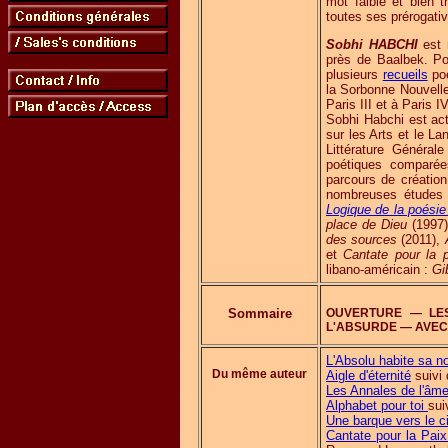
mot faible et bien t
toutes ses prérogativ
Sobhi HABCHI
est 
près de Baalbek. Po
plusieurs
recueils
poé
la Sorbonne Nouvelle 
Paris III et à Paris 
Sobhi Habchi est ac
sur les Arts et le 
Littérature Généra
poétiques comparées
parcours de création 
nombreuses études 
Logique de la poésie
place de Dieu
(1997
des sources
(2011),
et
Cantate pour la 
libano-américain :
Gi
Sommaire
OUVERTURE — LES
L'ABSURDE — AVEC 
L'Absolu habite sa no
Du même auteur
Aigle d'éternité
suivi 
Les Annales de l'âme
Alphabet pour toi
sui
Une barque vers le ci
Cantate pour la Paix