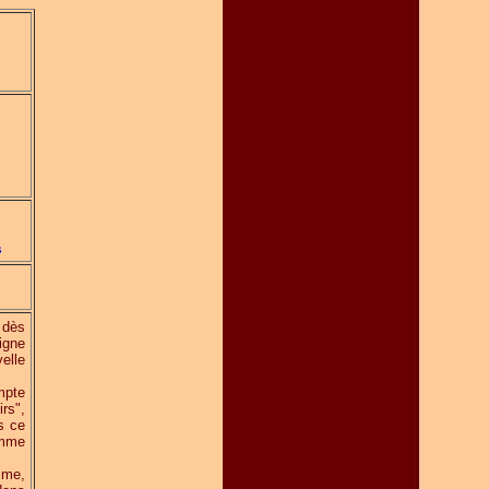
s
 dès
signe
elle
mpte
rs",
s ce
nomme
sme,