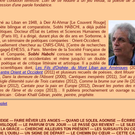
otre condition terrestre. Loin de se réduire à un jeu verbal, la poésie de S
ession d'une parole fondatrice.
né au Liban en 1948, à Deir Al-Ahmar [Le Couvent Rouge]
ète bilingue et comparatiste, Sobhi HABCHI, a déjà publié
tiques. Docteur d'État ès Lettres et Sciences Humaines de
(Paris III), il a dirigé, durant plus de dix ans en Sorbonne, à
IV, un séminaire de poétiques comparées : Orient-Occident.
tuellement chercheur au CNRS-CRAL [Centre de recherches
Langage]-EHESS, à Paris. Membre de la Société Française de
le et Comparée,
Sobhi Habchi
consacre ses travaux aux
 orientales et occidentales et mène jusqu'ici un double
oétique et de critique littéraire et artistique. Il a publié de
scientifiques dont,
Les Fils d'Orphée, du Mont Liban aux Amériques
(20
 entre Orient et Occident
(2011) et plusieurs recueils de poésies, dont
Mourir
),
Dans la demeure de l'Absent
(2000),
Cantiques inespérés
(2011),
Soif au 
Aigle d'éternité suivi de Trois cantates
(2012),
Comme la brume sur une île
(20
râce
(2012),
Cantate pour la paix en Europe
(2012),
Devant les portes des 
es de l'âme et du corps
(2013)... Il publiera prochainement un ouvrage su
éricain :
Gibran Khalil Gibran, poète, peintre, prophète.
plet
NEIGE — FAIRE RÊVER LES ANGES — QUAND LE SOLEIL AGONISE — ÉCRIR
DISLOQUÉ — LE PARFUM D'UN JOUR — LE PASSÉ QUI REVIENT — LE SIL
E LA GRÂCE — CHERCHE AILLEURS TON PRÉSENT — LES SURSAUTS DU 
DE L'OUBLI — UN SIGNE DE DÉPART — LE CHEMIN DU CŒUR — CETTE C