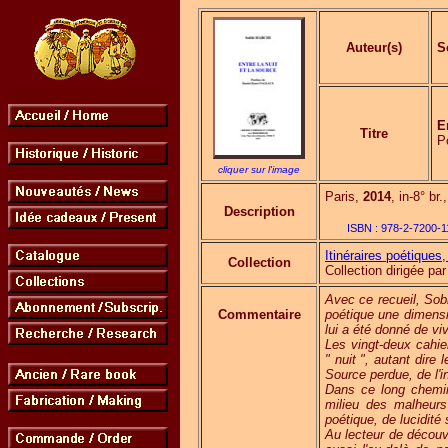
Auteur(s)
S
E
Titre
P
cliquer sur l'image
Paris,
2014
, in-8° br
Description
ISBN :
978-2-7200-1
Itinéraires poétiques, 
Collection
Collection dirigée 
Avec ce recueil, Sobh
Commentaire
poétique une dimensi
lui a été donné de viv
Les vingt-deux cahier
" nuit ", autant dire
Source perdue, de l'i
Dans ce long chemine
milieu des malheurs
poétique, de lucidité
Au lecteur de découvri