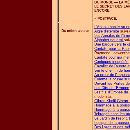
DU MONDE — LA MÈR
LE SECRET DES LA
ENCORE.
~
POSTFACE.
L'Absolu habite sa no
Du même auteur
Aigle d'éternité
suivi 
Les Annales de l'âme
Alphabet pour toi
sui
Une barque vers le ci
Cantate pour la Paix
Raymond Loewenthal
Cantate pour ma mèr
Cantiques inespérés
.
Cavalier de l'aurore 
Sur le chemin de hau
Au cœur de l'impossi
Comme la brume sur 
Devant les Portes d
Les Dits de l'Errance
Les fils d'Orphée du
modernité.
Gibran Khalil Gibran,
Hommage à la poussi
Hommage à la poussi
'Ichraqah sans les aut
Le Jardin de l'esprit
Logique de la poésie.
Des Lyres et des Voix