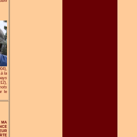
obhi
04),
 à la
pays
12),
mots
r le
E MA
ENCE
CŒUR
ARTE