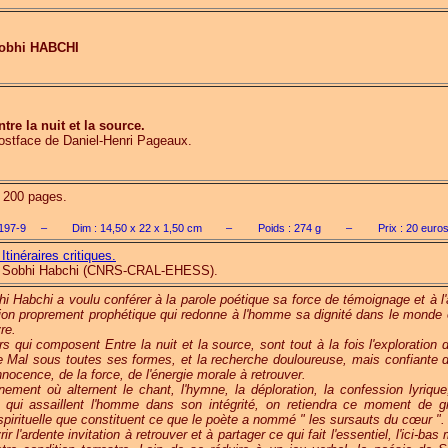
obhi HABCHI
ntre la nuit et la source.
ostface de Daniel-Henri Pageaux.
., 200 pages.
197-9
–
Dim :
14,50 x 22 x 1,50
cm
–
Poids :
274
g
–
Prix :
20
euro
Itinéraires critiques.
par Sobhi Habchi (CNRS-CRAL-EHESS).
i Habchi a voulu conférer à la parole poétique sa force de témoignage et à l'
on proprement prophétique qui redonne à l'homme sa dignité dans le monde o
re.
s qui composent Entre la nuit et la source, sont tout à la fois l'exploration 
 le Mal sous toutes ses formes, et la recherche douloureuse, mais confiante d
nnocence, de la force, de l'énergie morale à retrouver.
ment où alternent le chant, l'hymne, la déploration, la confession lyrique
 qui assaillent l'homme dans son intégrité, on retiendra ce moment de g
 spirituelle que constituent ce que le poète a nommé " les sursauts du cœur ".
r l'ardente invitation à retrouver et à partager ce qui fait l'essentiel, l'ici-bas