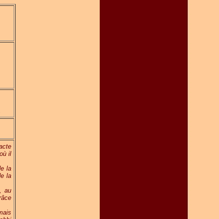
s
acte
ù il
de la
e la
, au
râce
 mais