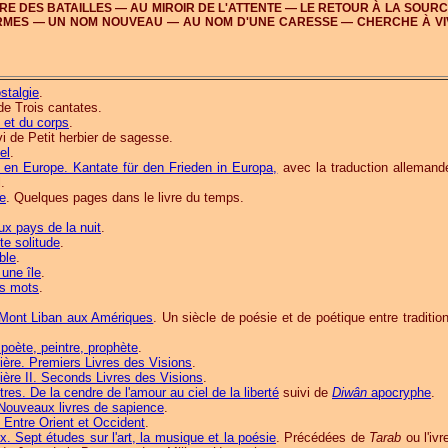
E DES BATAILLES — AU MIROIR DE L'ATTENTE — LE RETOUR À LA SOUR
RMES — UN NOM NOUVEAU — AU NOM D'UNE CARESSE — CHERCHE À V
stalgie
.
de Trois cantates.
 et du corps
.
vi de Petit herbier de sagesse.
el
.
 en Europe. Kantate für den Frieden in Europa,
avec la traduction allemand
.
e
. Quelques pages dans le livre du temps.
aux pays de la nuit
.
te solitude
.
ble
.
une île
.
es mots
.
.
 Mont Liban aux Amériques
. Un siècle de poésie et de poétique entre traditio
 poète, peintre, prophète
.
ère. Premiers Livres des Visions
.
ère II. Seconds Livres des Visions
.
res. De la cendre de l'amour au ciel de la liberté
suivi de
Diwân
apocryphe
.
. Nouveaux livres de sapience
.
 Entre Orient et Occident
.
. Sept études sur l'art, la musique et la poésie
. Précédées de
Tarab
ou l'iv