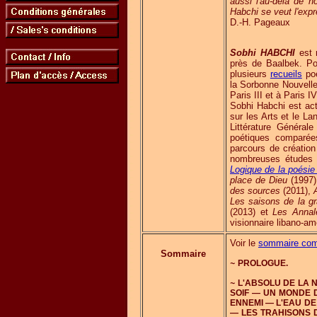
aussi l'au-delà de n
Habchi se veut l'expr
D.-H. Pageaux
Sobhi HABCHI
est 
près de Baalbek. Po
plusieurs
recueils
poé
la Sorbonne Nouvelle 
Paris III et à Paris 
Sobhi Habchi est ac
sur les Arts et le 
Littérature Généra
poétiques comparées
parcours de création p
nombreuses études 
Logique de la poésie
place de Dieu
(1997
des sources
(2011),
Les saisons de la g
(2013) et
Les Annal
visionnaire libano-am
Voir le
sommaire com
Sommaire
~
PROLOGUE.
~
L'ABSOLU DE LA 
SOIF — UN MONDE 
ENNEMI — L'EAU D
— LES TRAHISONS 