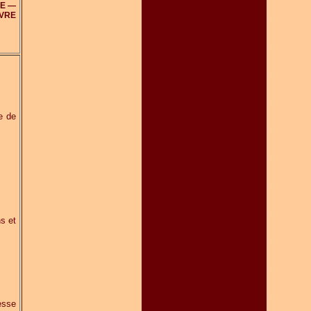
CE —
IVRE
e de
ns et
resse