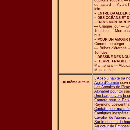
oublions souvent — 
du hasard — Avant l
loin
~
ENTRE BAALBEK E
~
DES OCÉANS ET 
~
DANS MON JARDIN
— Chaque jour — Une
Ton dieu — Mon bate
nuit
~
POUR UN AMOUR L
Comme un berger. — 
— Bribes d'éternité
Ton désir.
~
DESSINE DES NO
~
TERRE FRAGILE :
Maintenant — Abdica
Mon silence.
L'Absolu habite sa no
Du même auteur
Aigle d'éternité
suivi 
Les Annales de l'âme
Alphabet pour toi
sui
Une barque vers le ci
Cantate pour la Paix
Raymond Loewenthal
Cantate pour ma mèr
Cantiques inespérés
.
Cavalier de l'aurore 
Sur le chemin de hau
Au cœur de l'impossi