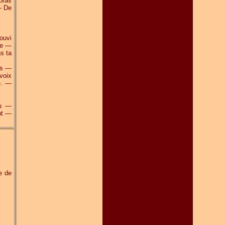
bras
— De
ouvi
de —
s ta
es —
voix
e. —
du —
nt —
e de