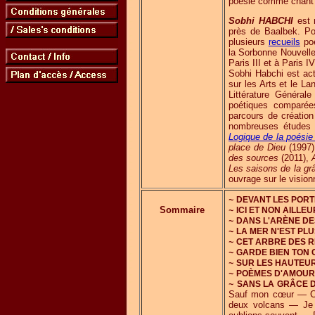
poésie comme chant qu
Sobhi HABCHI
est 
près de Baalbek. Po
plusieurs
recueils
poé
la Sorbonne Nouvelle 
Paris III et à Paris 
Sobhi Habchi est ac
sur les Arts et le 
Littérature Généra
poétiques comparées
parcours de création p
nombreuses études 
Logique de la poésie
place de Dieu
(1997
des sources
(2011),
Les saisons de la gr
ouvrage sur le vision
~
DEVANT LES PORT
Sommaire
~
ICI ET NON AILLEU
~
DANS L'ARÈNE DE
~
LA MER N'EST PL
~
CET ARBRE DES R
~
GARDE BIEN TON 
~
SUR LES HAUTEU
~
POÈMES D'AMOUR
~
SANS LA GRÂCE 
Sauf mon cœur — Ch
deux volcans — Je 