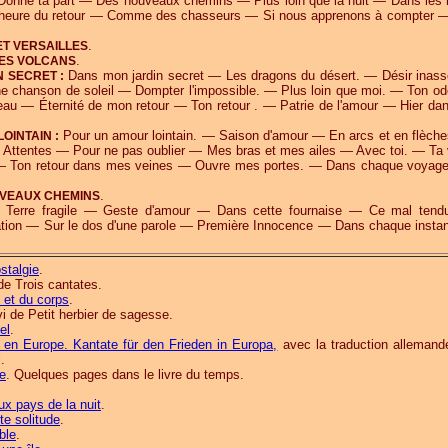
Donne ta part — Des nouveaux chemins — Plus loin que la nuit — Dans les 
'heure du retour — Comme des chasseurs — Si nous apprenons à compter 
.
T VERSAILLES
.
DES VOLCANS
Dans mon jardin secret — Les dragons du désert. — Désir inass
 SECRET :
 chanson de soleil — Dompter l'impossible. — Plus loin que moi. — Ton o
au — Éternité de mon retour — Ton retour . — Patrie de l'amour — Hier dan
Pour un amour lointain. — Saison d'amour — En arcs et en flèch
OINTAIN :
Attentes — Pour ne pas oublier — Mes bras et mes ailes — Avec toi. — Ta 
 — Ton retour dans mes veines — Ouvre mes portes. — Dans chaque voyag
.
UVEAUX CHEMINS
Terre fragile — Geste d'amour — Dans cette fournaise — Ce mal ten
tion — Sur le dos d'une parole — Première Innocence — Dans chaque insta
stalgie
.
de Trois cantates.
 et du corps
.
vi de Petit herbier de sagesse.
el
.
 en Europe. Kantate für den Frieden in Europa,
avec la traduction allemand
.
e
. Quelques pages dans le livre du temps.
aux pays de la nuit
.
te solitude
.
ble
.