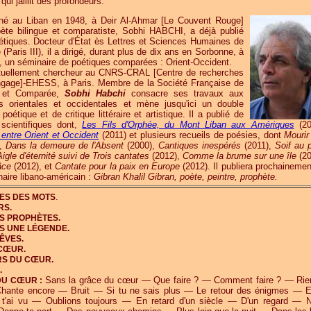
i jaillit des profondeurs.
né au Liban en 1948, à Deir Al-Ahmar [Le Couvent Rouge]
ète bilingue et comparatiste, Sobhi HABCHI, a déjà publié
tiques. Docteur d'État ès Lettres et Sciences Humaines de
(Paris III), il a dirigé, durant plus de dix ans en Sorbonne, à
IV, un séminaire de poétiques comparées : Orient-Occident.
tuellement chercheur au CNRS-CRAL [Centre de recherches
Langage]-EHESS, à Paris. Membre de la Société Française de
le et Comparée,
Sobhi Habchi
consacre ses travaux aux
 orientales et occidentales et mène jusqu'ici un double
oétique et de critique littéraire et artistique. Il a publié de
scientifiques dont,
Les Fils d'Orphée, du Mont Liban aux Amériques
(20
 entre Orient et Occident
(2011) et plusieurs recueils de poésies, dont
Mourir
),
Dans la demeure de l'Absent
(2000),
Cantiques inespérés
(2011),
Soif au 
Aigle d'éternité suivi de Trois cantates
(2012),
Comme la brume sur une île
(20
âce
(2012), et
Cantate pour la paix en Europe
(2012). Il publiera prochainemen
naire libano-américain :
Gibran Khalil Gibran, poète, peintre, prophète.
.
ES DES MOTS
RS.
S PROPHÈTES.
US UNE LÉGENDE.
ÊVES.
CŒUR.
RS DU CŒUR.
.
Sans la grâce du cœur — Que faire ? — Comment faire ? — Ri
DU CŒUR :
ante encore — Bruit — Si tu ne sais plus — Le retour des énigmes — E
t'ai vu — Oublions toujours — En retard d'un siècle — D'un regard — 