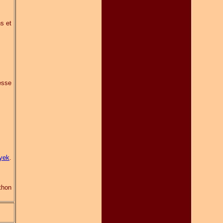
ns et
resse
yek
.
thon