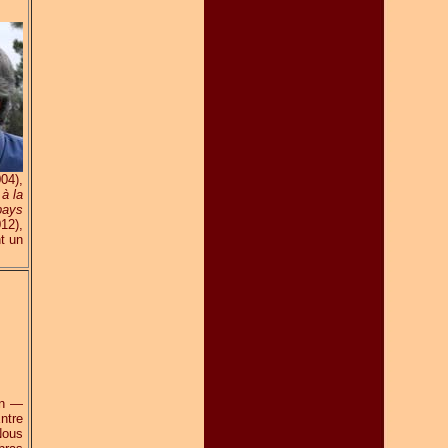
04),
 à la
pays
12),
t un
en —
ntre
Nous