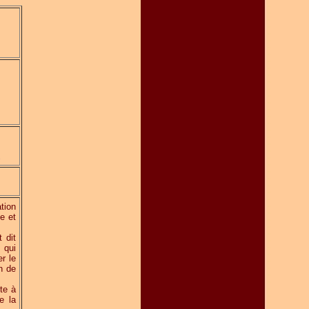
s
tion
e et
 dit
 qui
r le
n de
te à
e la