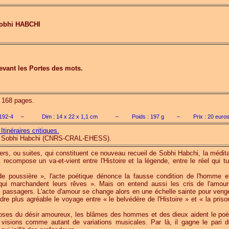
obhi HABCHI
evant les Portes des mots.
., 168 pages.
192-4
–
Dim :
14 x 22 x 1,1
cm
–
Poids :
197
g
–
Prix :
20
euro
Itinéraires critiques.
par Sobhi Habchi (CNRS-CRAL-EHESS).
ers, ou suites, qui constituent ce nouveau recueil de Sobhi Habchi, la médita
recompose un va-et-vient entre l'Histoire et la légende, entre le réel qui tu
e poussière », l'acte poétique dénonce la fausse condition de l'homme et
 qui marchandent leurs rêves ». Mais on entend aussi les cris de l'amour
 passagers. L'acte d'amour se change alors en une échelle sainte pour venge
dre plus agréable le voyage entre « le belvédère de l'Histoire » et « la priso
oses du désir amoureux, les blâmes des hommes et des dieux aident le poè
 visions comme autant de variations musicales. Par là, il gagne le pari d