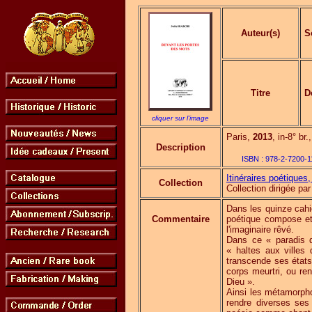
Auteur(s)
S
Titre
D
cliquer sur l'image
Paris,
2013
, in-8° br
Description
ISBN :
978-2-7200-1
Itinéraires poétiques, 
Collection
Collection dirigée 
Dans les quinze cahi
Commentaire
poétique compose et 
l'imaginaire rêvé.
Dans ce « paradis d
« haltes aux villes
transcende ses états
corps meurtri, ou ren
Dieu ».
Ainsi les métamorph
rendre diverses ses