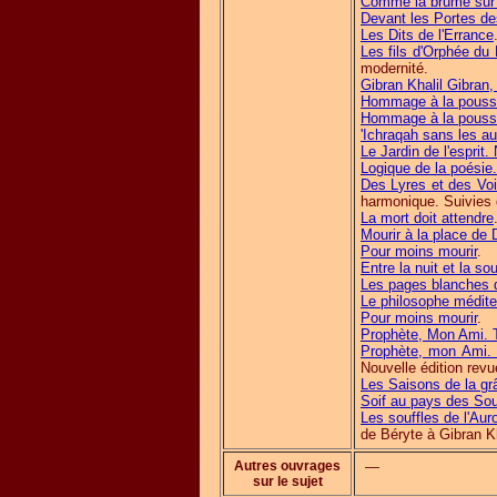
Comme la brume sur 
Devant les Portes d
Les Dits de l'Errance
Les fils d'Orphée du
modernité.
Gibran Khalil Gibran,
Hommage à la poussi
Hommage à la poussi
'Ichraqah sans les aut
Le Jardin de l'esprit
Logique de la poésie.
Des Lyres et des Voix
harmonique. Suivies 
La mort doit attendre
Mourir à la place de 
Pour moins mourir
.
Entre la nuit et la so
Les pages blanches 
Le philosophe médite
Pour moins mourir
.
Prophète, Mon Ami. 
Prophète, mon Ami. 
Nouvelle édition rev
Les Saisons de la gr
Soif au pays des Sou
Les souffles de l'Aur
de Béryte à Gibran Kh
Autres ouvrages
—
sur le sujet