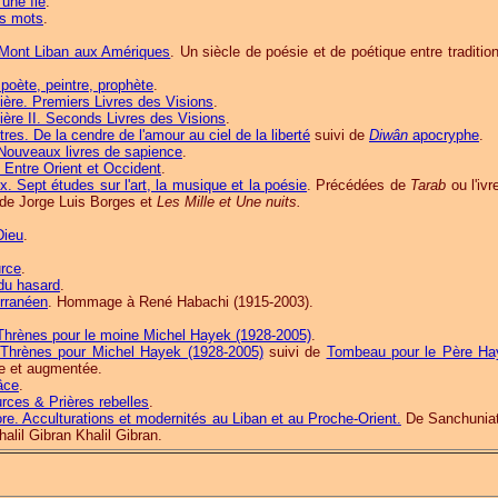
une île
.
es mots
.
.
 Mont Liban aux Amériques
. Un siècle de poésie et de poétique entre traditio
 poète, peintre, prophète
.
ère. Premiers Livres des Visions
.
ère II. Seconds Livres des Visions
.
res. De la cendre de l'amour au ciel de la liberté
suivi de
Diwân
apocryphe
.
. Nouveaux livres de sapience
.
 Entre Orient et Occident
.
. Sept études sur l'art, la musique et la poésie
. Précédées de
Tarab
ou l'iv
de Jorge Luis Borges et
Les Mille et Une nuits.
.
Dieu
.
urce
.
du hasard
.
rranéen
. Hommage à René Habachi (1915-2003).
Thrènes pour le moine Michel Hayek (1928-2005)
.
Thrènes pour Michel Hayek (1928-2005)
suivi de
Tombeau pour le Père Ha
ue et augmentée.
âce
.
rces & Prières rebelles
.
ore. Acculturations et modernités au Liban et au Proche-Orient.
De Sanchunia
alil Gibran Khalil Gibran.