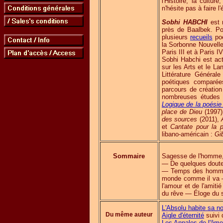
l'Histoire, la cultur
n'hésite pas à faire 
Sobhi HABCHI
est 
près de Baalbek. Po
plusieurs
recueils
poé
la Sorbonne Nouvelle 
Paris III et à Paris 
Sobhi Habchi est ac
sur les Arts et le 
Littérature Généra
poétiques comparées
parcours de création p
nombreuses études 
Logique de la poésie
place de Dieu
(1997
des sources
(2011),
et
Cantate pour la 
libano-américain :
Gib
Sommaire
Sagesse de l'homme,
— De quelques doute
— Temps des hommes
monde comme il va —
l'amour et de l'ami
du rêve — Éloge du s
L'Absolu habite sa no
Du même auteur
Aigle d'éternité
suivi 
Les Annales de l'âme