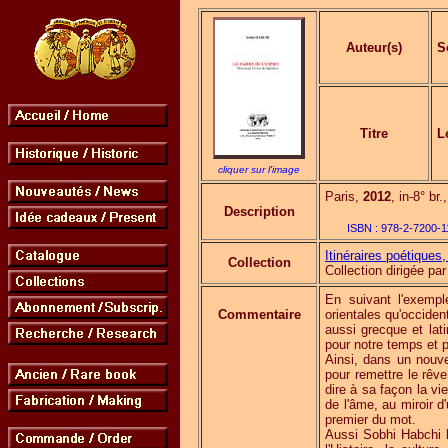
Auteur(s)
S
Titre
L
cliquer sur l'image
Paris,
2012
, in-8° br
Description
ISBN :
978-2-7200-1
Itinéraires poétiques, 
Collection
Collection dirigée 
En suivant l'exempl
Commentaire
orientales qu'occide
aussi grecque et lat
pour notre temps et p
Ainsi, dans un nouvea
pour remettre le rêv
dire à sa façon la vie
de l'âme, au miroir 
premier du mot.
Aussi Sobhi Habchi 