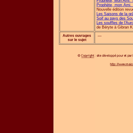
Prophète, Mon Ami. 
Prophète, mon Ami. 
Nouvelle édition rev
Les Saisons de la gr
Soif au pays des Sou
Les souffles de l'Aur
de Béryte à Gibran Kh
Autres ouvrages
—
sur le sujet