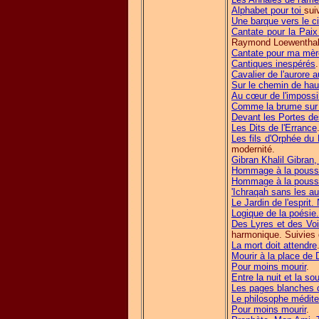
Alphabet pour toi
sui
Une barque vers le ci
Cantate pour la Paix
Raymond Loewenthal
Cantate pour ma mèr
Cantiques inespérés
.
Cavalier de l'aurore 
Sur le chemin de hau
Au cœur de l'impossi
Comme la brume sur 
Devant les Portes d
Les Dits de l'Errance
Les fils d'Orphée du
modernité.
Gibran Khalil Gibran,
Hommage à la poussi
Hommage à la poussi
'Ichraqah sans les aut
Le Jardin de l'esprit
Logique de la poésie.
Des Lyres et des Voix
harmonique. Suivies 
La mort doit attendre
Mourir à la place de 
Pour moins mourir
.
Entre la nuit et la so
Les pages blanches 
Le philosophe médite
Pour moins mourir
.